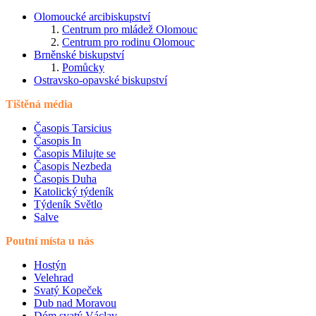
Olomoucké arcibiskupství
Centrum pro mládež Olomouc
Centrum pro rodinu Olomouc
Brněnské biskupství
Pomůcky
Ostravsko-opavské biskupství
Tištěná média
Časopis Tarsicius
Časopis In
Časopis Milujte se
Časopis Nezbeda
Časopis Duha
Katolický týdeník
Týdeník Světlo
Salve
Poutní místa u nás
Hostýn
Velehrad
Svatý Kopeček
Dub nad Moravou
Dóm svatý Václav