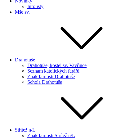
Novinky
Infolisty
Mše sv.
Drahotuše
Drahotuše, kostel sv. Vavřince
Seznam katolických farářů
Znak farnosti Drahotuše
Schola Drahotuše
Střítež n/L
Znak farnosti Střítež n/L