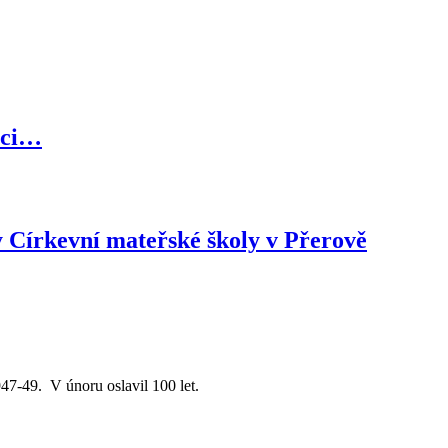
nci…
ky Církevní mateřské školy v Přerově
947-49. V únoru oslavil 100 let.