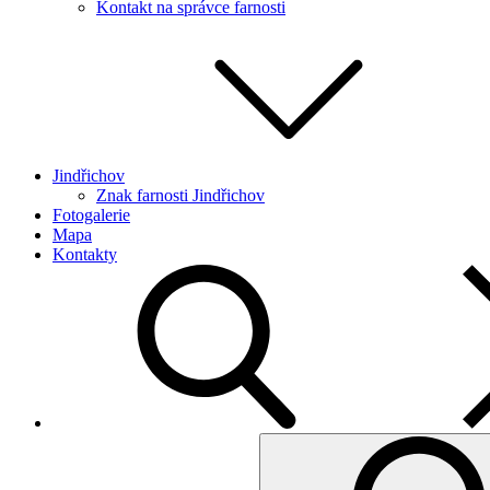
Kontakt na správce farnosti
Jindřichov
Znak farnosti Jindřichov
Fotogalerie
Mapa
Kontakty
Search
for: