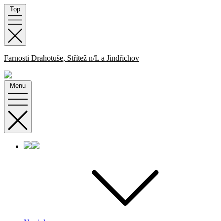
Skip
Top
to
content
Farnosti Drahotuše, Střítež n/L a Jindřichov
Menu