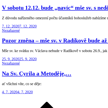
V sobotu 12.12. bude „navíc“ mše sv. s nedě
Z důvodu nařízeného omezení počtu účastníků bohoslužeb nabízíme mo
Posted
7. 12. 2020
7. 12. 2020
on
Nezařazené
Pozor změna – mše sv. v Radíkově bude až 
Mše sv. ke svátku sv. Václava nebude v Radíkově v sobotu 26.9., jak
Posted
25. 9. 2020
25. 9. 2020
on
Nezařazené
Na Sv. Cyrila a Metoděje,…
ať všichni víte, co se děje:
Posted
4. 7. 2020
4. 7. 2020
on
Stránkování
příspěvků