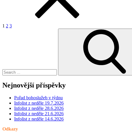
1
2
3
Search
for:
Nejnovější příspěvky
Pořad bohoslužeb v týdnu
Infolist z neděle 19.7.2026
Infolist z neděle 28.6.2026
Infolist z neděle 21.6.2026
Infolist z neděle 14.6.2026
Odkazy