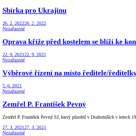
Sbírka pro Ukrajinu
Posted
26. 2. 2022
26. 2. 2022
on
Nezařazené
Oprava kříže před kostelem se blíží ke ko
Posted
22. 9. 2021
22. 9. 2021
on
Nezařazené
Výběrové řízení na místo ředitele/ředitel
Posted
5. 6. 2021
on
Nezařazené
Zemřel P. František Pevný
Zemřel P. František Pevný SJ, který působil v Drahotuších v letech 1
Posted
27. 3. 2021
27. 3. 2021
on
Nezařazené