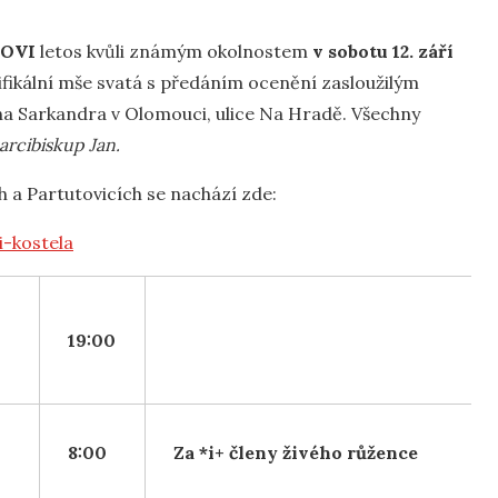
ROVI
letos kvůli známým okolnostem
v sobotu 12. září
fikální mše svatá s předáním ocenění zasloužilým
na Sarkandra v Olomouci, ulice Na Hradě. Všechny
arcibiskup Jan.
h a Partutovicích se nachází zde:
i-kostela
19:00
8:00
Za *i+ členy živého růžence