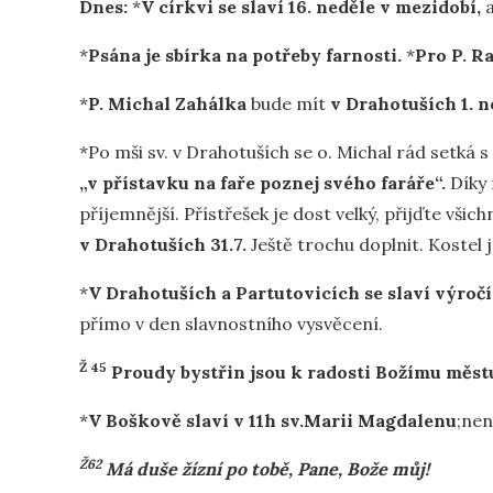
Dnes:
*
V církvi se slaví 16. neděle v mezidobí,
*
Psána je sbírka na potřeby farnosti.
*
Pro P. R
*
P. Michal Zahálka
bude mít
v Drahotuších 1. n
*Po mši sv. v Drahotuších se o. Michal rád setká s
„v přístavku na faře poznej svého faráře“.
Díky 
příjemnější. Přístřešek je dost velký, přijďte všich
v Drahotuších 31.7.
Ještě trochu doplnit. Kostel j
*
V Drahotuších a Partutovicích se slaví výroč
přímo v den slavnostního vysvěcení.
Ž 45
Proudy bystřin jsou k radosti Božímu měst
*
V
Boškově slaví v 11h
sv.Marii Magdalenu
;nen
Ž62
Má duše žízní po tobě, Pane, Bože můj!