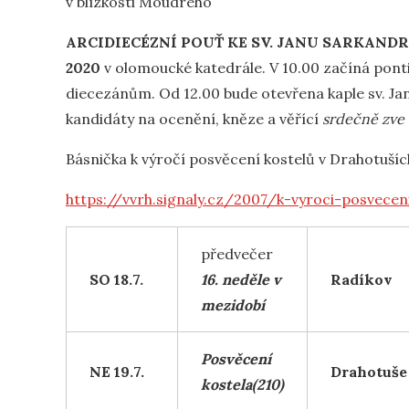
v blízkosti Moudrého
ARCIDIECÉZNÍ POUŤ KE SV. JANU SARKAND
2020
v olomoucké katedrále. V 10.00 začíná ponti
diecezánům. Od 12.00 bude otevřena kaple sv. Ja
kandidáty na ocenění, kněze a věřící
srdečně zve 
Básnička k výročí posvěcení kostelů v Drahotušíc
https://vvrh.signaly.cz/2007/k-vyroci-posvecen
předvečer
SO 18.7.
16. neděle v
Radíkov
mezidobí
Posvěcení
NE 19.7.
Drahotuše
kostela(210)