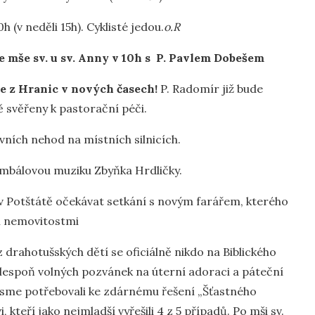
0h (v neděli 15h). Cyklisté jedou.
o.R
e mše sv. u sv. Anny v 10h
s P. Pavlem Dobešem
ze z Hranic
v nových časech!
P. Radomír již bude
ě svěřeny k pastorační péči.
ních nehod na místních silnicích.
imbálovou muziku Zbyňka Hrdličky.
a v Potštátě očekávat setkání s novým farářem, kterého
i nemovitostmi
 drahotušských dětí se oficiálně nikdo na Biblického
i alespoň volných pozvánek na úterní adoraci a páteční
 jsme potřebovali ke zdárnému řešení „Šťastného
 kteří jako nejmladší vyřešili 4 z 5 případů. Po mši sv.