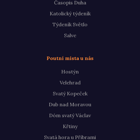
Časopis Duha
Katolický týdeník
Týdeník Světlo
Salve
Poutní místa u nás
Hostýn
Velehrad
Svatý Kopeček
Dub nad Moravou
Dóm svatý Václav
Křtiny
Svatá hora u Příbrami