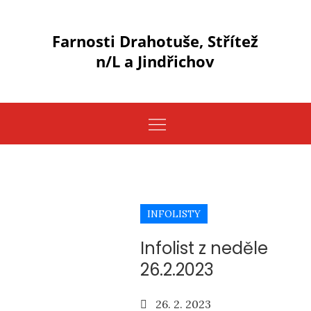
Skip
to
Farnosti Drahotuše, Střítež
content
n/L a Jindřichov
INFOLISTY
Infolist z neděle
26.2.2023
Posted
26. 2. 2023