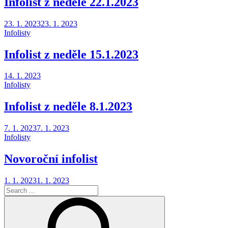
Infolist z neděle 22.1.2023
Posted
23. 1. 2023
23. 1. 2023
on
Infolisty
Infolist z neděle 15.1.2023
Posted
14. 1. 2023
on
Infolisty
Infolist z neděle 8.1.2023
Posted
7. 1. 2023
7. 1. 2023
on
Infolisty
Novoroční infolist
Posted
1. 1. 2023
1. 1. 2023
on
Search
for: