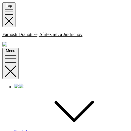
Skip
Top
to
content
Farnosti Drahotuše, Střítež n/L a Jindřichov
Menu