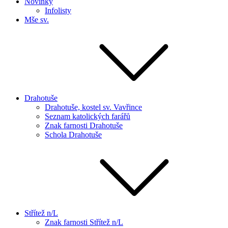
Novinky
Infolisty
Mše sv.
Drahotuše
Drahotuše, kostel sv. Vavřince
Seznam katolických farářů
Znak farnosti Drahotuše
Schola Drahotuše
Střítež n/L
Znak farnosti Střítež n/L