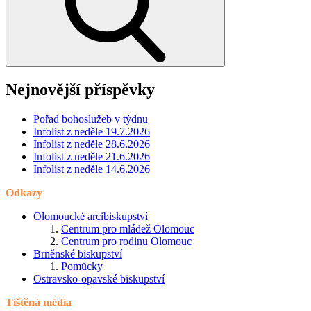
Nejnovější příspěvky
Pořad bohoslužeb v týdnu
Infolist z neděle 19.7.2026
Infolist z neděle 28.6.2026
Infolist z neděle 21.6.2026
Infolist z neděle 14.6.2026
Odkazy
Olomoucké arcibiskupství
Centrum pro mládež Olomouc
Centrum pro rodinu Olomouc
Brněnské biskupství
Pomůcky
Ostravsko-opavské biskupství
Tištěná média