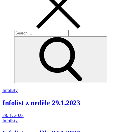
Search
for:
Infolisty
Infolist z neděle 29.1.2023
Posted
28. 1. 2023
on
Infolisty