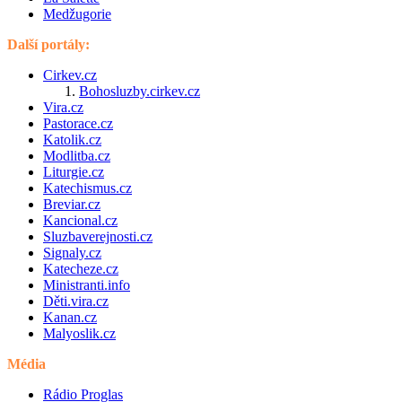
Medžugorie
Další portály:
Cirkev.cz
Bohosluzby.cirkev.cz
Vira.cz
Pastorace.cz
Katolik.cz
Modlitba.cz
Liturgie.cz
Katechismus.cz
Breviar.cz
Kancional.cz
Sluzbaverejnosti.cz
Signaly.cz
Katecheze.cz
Ministranti.info
Děti.vira.cz
Kanan.cz
Malyoslik.cz
Média
Rádio Proglas