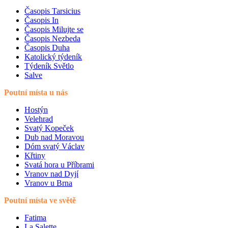
Časopis Tarsicius
Časopis In
Časopis Milujte se
Časopis Nezbeda
Časopis Duha
Katolický týdeník
Týdeník Světlo
Salve
Poutní místa u nás
Hostýn
Velehrad
Svatý Kopeček
Dub nad Moravou
Dóm svatý Václav
Křtiny
Svatá hora u Příbrami
Vranov nad Dyjí
Vranov u Brna
Poutní místa ve světě
Fatima
La Salette