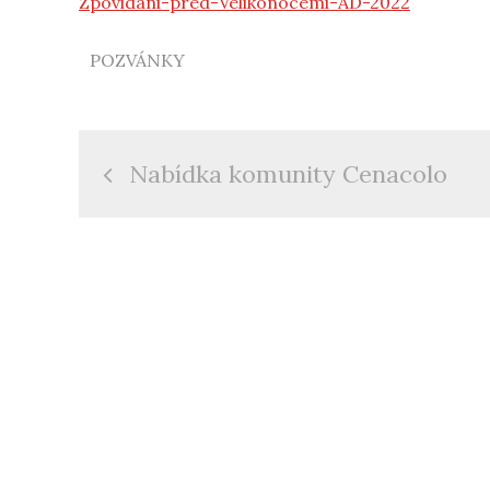
Zpovidani-pred-Velikonocemi-AD-2022
POZVÁNKY
Navigace
Nabídka komunity Cenacolo
pro
příspěvek