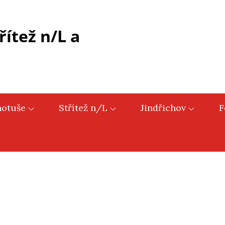
řítež n/L a
hotuše
Střítež n/L
Jindřichov
F