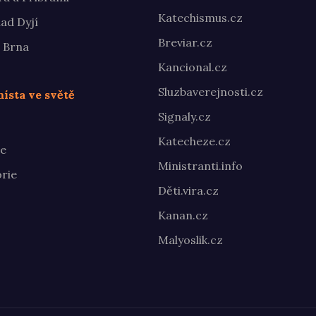
Katechismus.cz
ad Dyjí
Breviar.cz
 Brna
Kancional.cz
Sluzbaverejnosti.cz
ísta ve světě
Signaly.cz
Katecheze.cz
te
Ministranti.info
rie
Děti.vira.cz
Kanan.cz
Malyoslik.cz