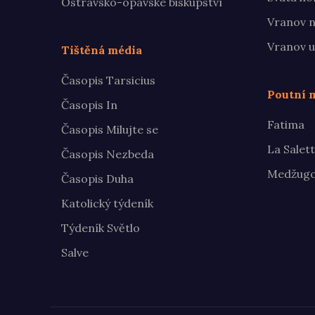
Ostravsko-opavské biskupství
Vranov n
Vranov u
Tištěná média
Časopis Tarsicius
Poutní m
Časopis In
Fatima
Časopis Milujte se
La Salet
Časopis Nezbeda
Medžugo
Časopis Duha
Katolický týdeník
Týdeník Světlo
Salve