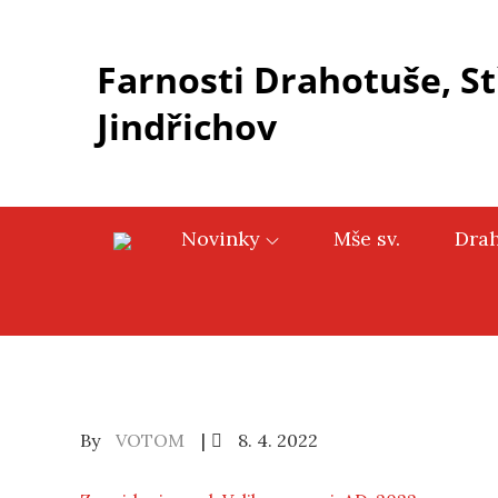
Skip
to
Farnosti Drahotuše, St
content
Jindřichov
Novinky
Mše sv.
Dra
Posted
By
VOTOM
8. 4. 2022
on