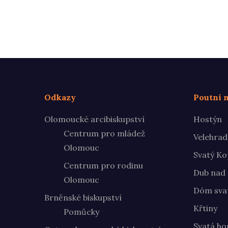
Odkazy
Poutní m
Olomoucké arcibiskupství
Hostýn
Centrum pro mládež
Velehrad
Olomouc
Svatý Ko
Centrum pro rodinu
Dub nad
Olomouc
Dóm svat
Brněnské biskupství
Křtiny
Pomůcky
Svatá ho