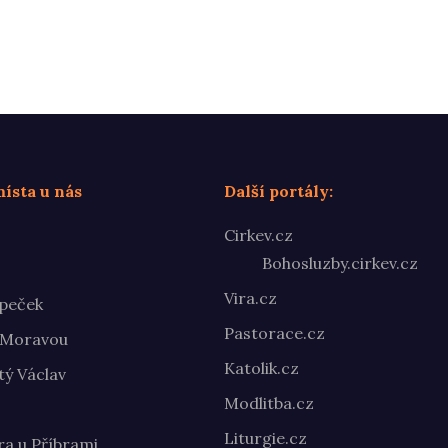
ísta u nás
Další portály:
Cirkev.cz
Bohosluzby.cirkev.cz
Vira.cz
peček
Pastorace.cz
 Moravou
Katolik.cz
ý Václav
Modlitba.cz
Liturgie.cz
ra u Příbrami