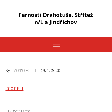
Skip
to
Farnosti Drahotuše, Střítež
content
n/L a Jindřichov
Posted
By
VOTOM
19. 1. 2020
on
200119-1
INFOLISTY