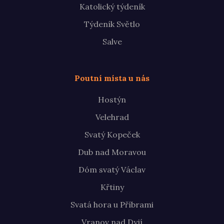
Katolický týdeník
Týdeník Světlo
Salve
Poutní místa u nás
Hostýn
Velehrad
Svatý Kopeček
Dub nad Moravou
Dóm svatý Václav
Křtiny
Svatá hora u Příbrami
Vranov nad Dyjí