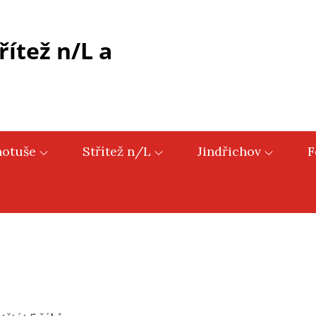
řítež n/L a
hotuše
Střítež n/L
Jindřichov
F