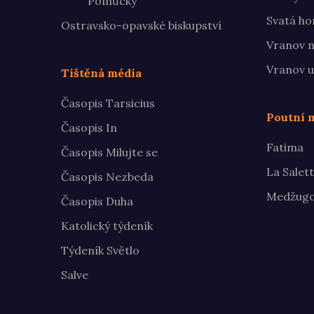
Pomůcky
Svatá ho
Ostravsko-opavské biskupství
Vranov n
Vranov u
Tištěná média
Časopis Tarsicius
Poutní m
Časopis In
Fatima
Časopis Milujte se
La Salet
Časopis Nezbeda
Medžugo
Časopis Duha
Katolický týdeník
Týdeník Světlo
Salve