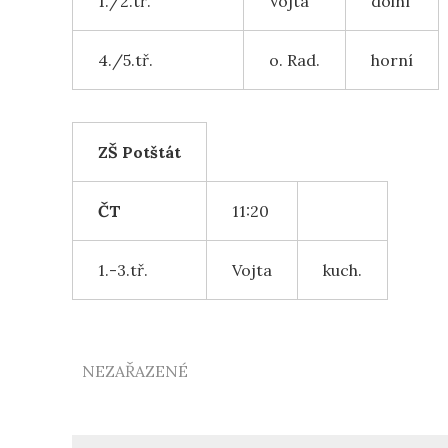
1./2.tř.
Vojta
dolní
4./5.tř.
o. Rad.
horní
ZŠ Potštát
ČT
11:20
1.-3.tř.
Vojta
kuch.
NEZAŘAZENÉ