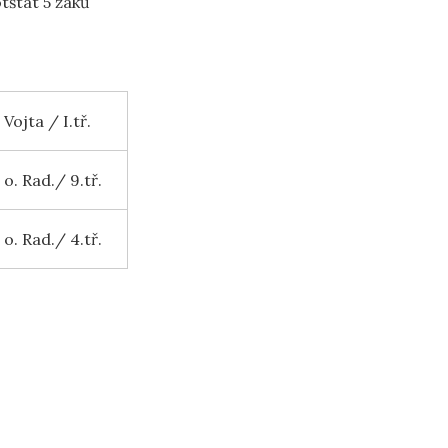
tštát 5 žáků
Vojta / I.tř.
o. Rad./ 9.tř.
o. Rad./ 4.tř.