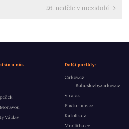
26. neděle v mezidobí
ísta u nás
Další portály:
Cirkev.cz
Bohosluzby.cirkev.cz
Vira.cz
peček
Pastorace.cz
 Moravou
Katolik.cz
ý Václav
Modlitba.cz