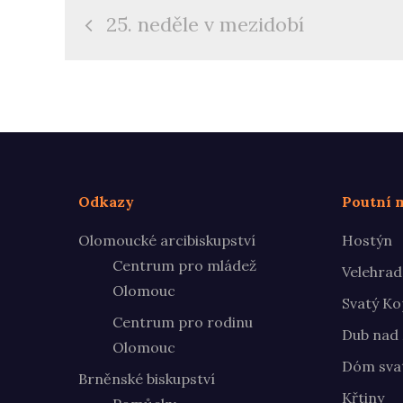
Navigace
25. neděle v mezidobí
pro
příspěvek
Odkazy
Poutní m
Olomoucké arcibiskupství
Hostýn
Centrum pro mládež
Velehrad
Olomouc
Svatý Ko
Centrum pro rodinu
Dub nad
Olomouc
Dóm svat
Brněnské biskupství
Křtiny