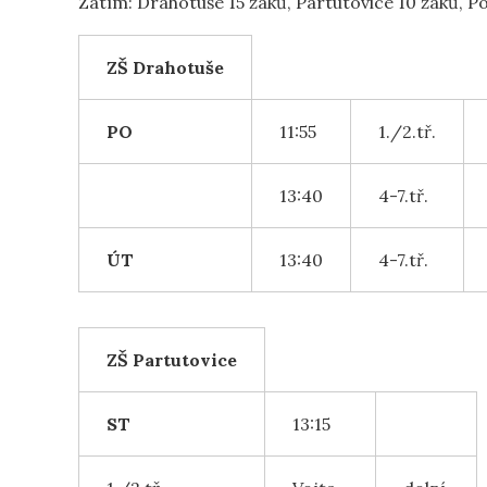
Zatím: Drahotuše 15 žáků, Partutovice 10 žáků, Po
ZŠ Drahotuše
PO
11:55
1./2.tř.
13:40
4-7.tř.
ÚT
13:40
4-7.tř.
ZŠ Partutovice
ST
13:15