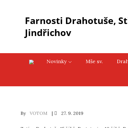
Skip
to
Farnosti Drahotuše, St
content
Jindřichov
Novinky
Mše sv.
Dra
Posted
By
VOTOM
27. 9. 2019
on