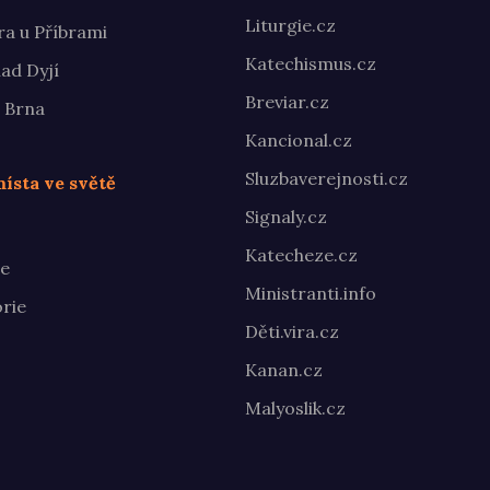
Liturgie.cz
ra u Příbrami
Katechismus.cz
ad Dyjí
Breviar.cz
 Brna
Kancional.cz
Sluzbaverejnosti.cz
ísta ve světě
Signaly.cz
Katecheze.cz
te
Ministranti.info
rie
Děti.vira.cz
Kanan.cz
Malyoslik.cz