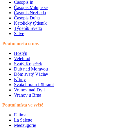
Časopis In
Časopis Milujte se
Časopis Nezbeda
Časopis Duha
Katolický týdeník
Týdeník Světlo
Salve
Poutní místa u nás
Hostýn
Velehrad
Svatý Kopeček
Dub nad Moravou
Dóm svatý Václav
Křtiny
Svatá hora u Příbrami
Vranov nad Dyjí
Vranov u Brna
Poutní místa ve světě
Fatima
La Salette
Medžugorie