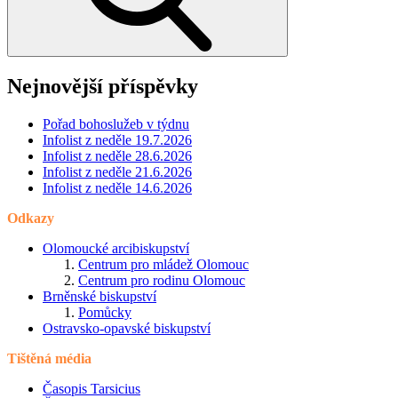
Nejnovější příspěvky
Pořad bohoslužeb v týdnu
Infolist z neděle 19.7.2026
Infolist z neděle 28.6.2026
Infolist z neděle 21.6.2026
Infolist z neděle 14.6.2026
Odkazy
Olomoucké arcibiskupství
Centrum pro mládež Olomouc
Centrum pro rodinu Olomouc
Brněnské biskupství
Pomůcky
Ostravsko-opavské biskupství
Tištěná média
Časopis Tarsicius