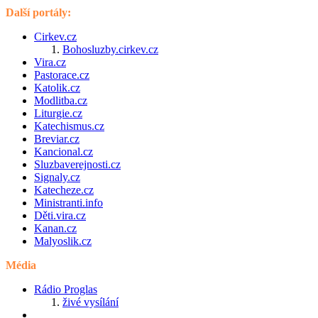
Další portály:
Cirkev.cz
Bohosluzby.cirkev.cz
Vira.cz
Pastorace.cz
Katolik.cz
Modlitba.cz
Liturgie.cz
Katechismus.cz
Breviar.cz
Kancional.cz
Sluzbaverejnosti.cz
Signaly.cz
Katecheze.cz
Ministranti.info
Děti.vira.cz
Kanan.cz
Malyoslik.cz
Média
Rádio Proglas
živé vysílání