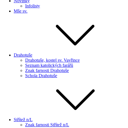
Novinky
Infolisty
Mše sv.
Drahotuše
Drahotuše, kostel sv. Vavřince
Seznam katolických farářů
Znak farnosti Drahotuše
Schola Drahotuše
Střítež n/L
Znak farnosti Střítež n/L