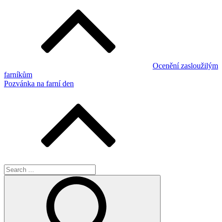
Navigace
pro
příspěvek
Ocenění zasloužilým
farníkům
Pozvánka na farní den
Search
for: