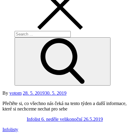
Search
for:
Posted
By
votom
28. 5. 2019
30. 5. 2019
on
Přečtěte si, co všechno nás čeká na tento týden a další informace,
které si nechceme nechat pro sebe
Infolist 6. neděle velikonoční 26.5.2019
Infolisty