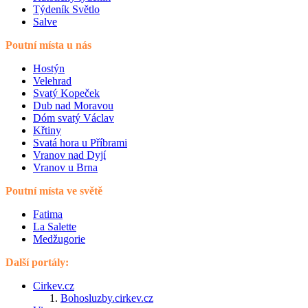
Týdeník Světlo
Salve
Poutní místa u nás
Hostýn
Velehrad
Svatý Kopeček
Dub nad Moravou
Dóm svatý Václav
Křtiny
Svatá hora u Příbrami
Vranov nad Dyjí
Vranov u Brna
Poutní místa ve světě
Fatima
La Salette
Medžugorie
Další portály:
Cirkev.cz
Bohosluzby.cirkev.cz