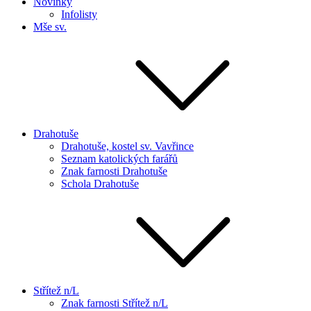
Novinky
Infolisty
Mše sv.
Drahotuše
Drahotuše, kostel sv. Vavřince
Seznam katolických farářů
Znak farnosti Drahotuše
Schola Drahotuše
Střítež n/L
Znak farnosti Střítež n/L