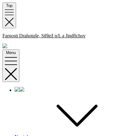
Skip
Top
to
content
Farnosti Drahotuše, Střítež n/L a Jindřichov
Menu