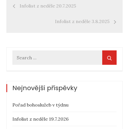
Navigace
Infolist z neděle 20.7.2025
pro
Infolist z neděle 3.8.2025
příspěvek
Search
for:
Nejnovější příspěvky
Pořad bohoslužeb v týdnu
Infolist z neděle 19.7.2026