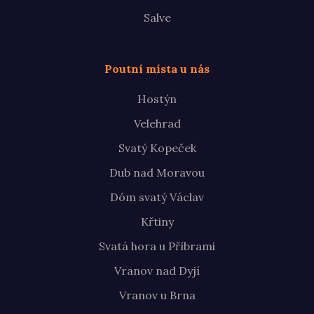
Salve
Poutní místa u nás
Hostýn
Velehrad
Svatý Kopeček
Dub nad Moravou
Dóm svatý Václav
Křtiny
Svatá hora u Příbrami
Vranov nad Dyjí
Vranov u Brna