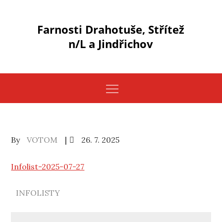
Skip
to
Farnosti Drahotuše, Střítež
content
n/L a Jindřichov
Posted
By
VOTOM
26. 7. 2025
on
Infolist-2025-07-27
INFOLISTY