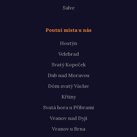
Salve
Poutní místa u nás
Hostýn
Velehrad
Svatý Kopeček
Dub nad Moravou
Dóm svatý Václav
Křtiny
Svatá hora u Příbrami
Vranov nad Dyjí
Vranov u Brna