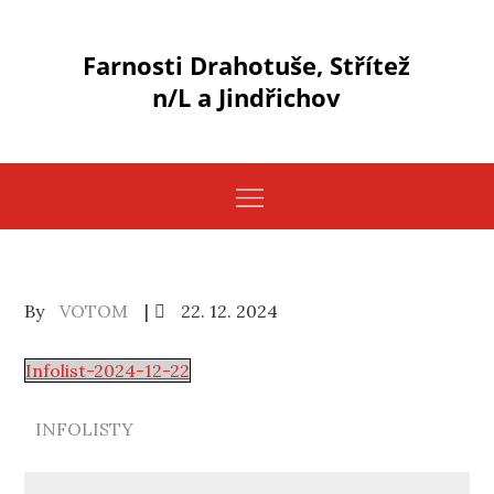
Skip
to
Farnosti Drahotuše, Střítež
content
n/L a Jindřichov
Posted
By
VOTOM
22. 12. 2024
on
Infolist-2024-12-22
INFOLISTY