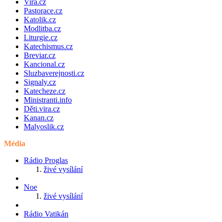
Vira.cz
Pastorace.cz
Katolik.cz
Modlitba.cz
Liturgie.cz
Katechismus.cz
Breviar.cz
Kancional.cz
Sluzbaverejnosti.cz
Signaly.cz
Katecheze.cz
Ministranti.info
Děti.vira.cz
Kanan.cz
Malyoslik.cz
Média
Rádio Proglas
živé vysílání
Noe
živé vysílání
Rádio Vatikán