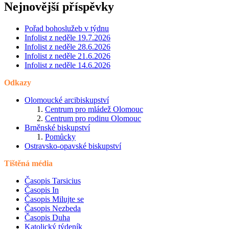
Nejnovější příspěvky
Pořad bohoslužeb v týdnu
Infolist z neděle 19.7.2026
Infolist z neděle 28.6.2026
Infolist z neděle 21.6.2026
Infolist z neděle 14.6.2026
Odkazy
Olomoucké arcibiskupství
Centrum pro mládež Olomouc
Centrum pro rodinu Olomouc
Brněnské biskupství
Pomůcky
Ostravsko-opavské biskupství
Tištěná média
Časopis Tarsicius
Časopis In
Časopis Milujte se
Časopis Nezbeda
Časopis Duha
Katolický týdeník