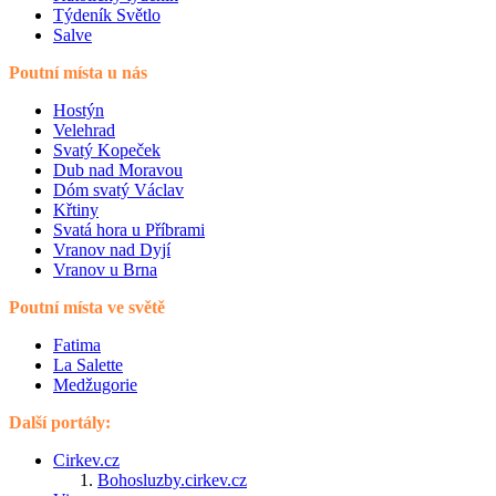
Týdeník Světlo
Salve
Poutní místa u nás
Hostýn
Velehrad
Svatý Kopeček
Dub nad Moravou
Dóm svatý Václav
Křtiny
Svatá hora u Příbrami
Vranov nad Dyjí
Vranov u Brna
Poutní místa ve světě
Fatima
La Salette
Medžugorie
Další portály:
Cirkev.cz
Bohosluzby.cirkev.cz