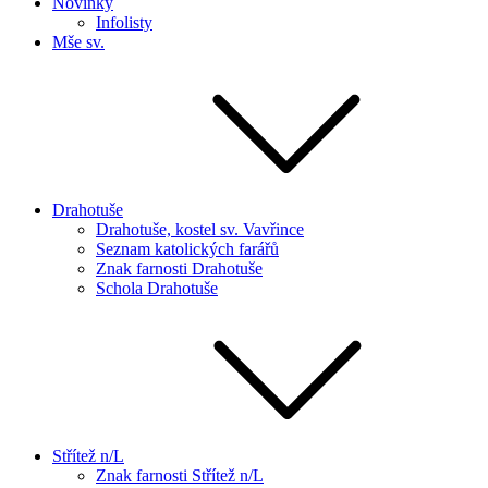
Novinky
Infolisty
Mše sv.
Drahotuše
Drahotuše, kostel sv. Vavřince
Seznam katolických farářů
Znak farnosti Drahotuše
Schola Drahotuše
Střítež n/L
Znak farnosti Střítež n/L