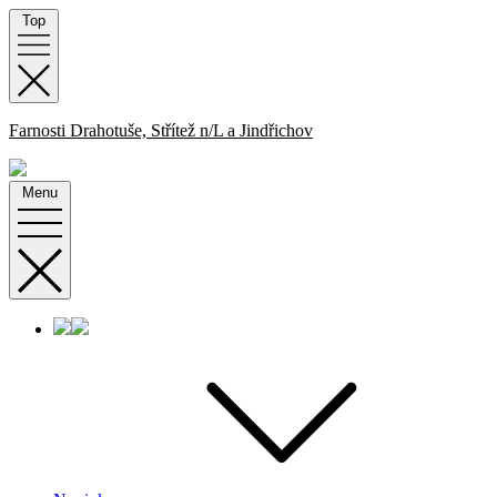
Skip
Top
to
content
Farnosti Drahotuše, Střítež n/L a Jindřichov
Menu