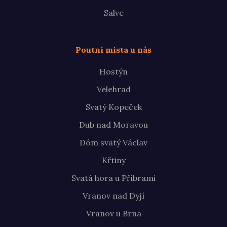
Salve
Poutní místa u nás
Hostýn
Velehrad
Svatý Kopeček
Dub nad Moravou
Dóm svatý Václav
Křtiny
Svatá hora u Příbrami
Vranov nad Dyjí
Vranov u Brna