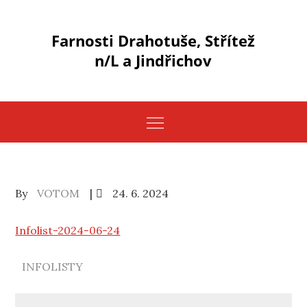
Skip
to
Farnosti Drahotuše, Střítež
content
n/L a Jindřichov
Posted
By
VOTOM
24. 6. 2024
on
Infolist-2024-06-24
INFOLISTY