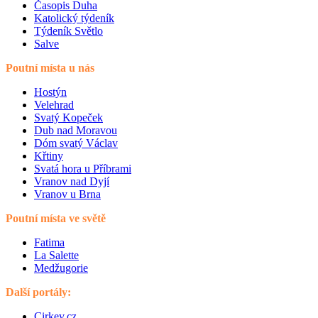
Časopis Duha
Katolický týdeník
Týdeník Světlo
Salve
Poutní místa u nás
Hostýn
Velehrad
Svatý Kopeček
Dub nad Moravou
Dóm svatý Václav
Křtiny
Svatá hora u Příbrami
Vranov nad Dyjí
Vranov u Brna
Poutní místa ve světě
Fatima
La Salette
Medžugorie
Další portály:
Cirkev.cz