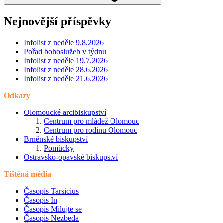
Nejnovější příspěvky
Infolist z neděle 9.8.2026
Pořad bohoslužeb v týdnu
Infolist z neděle 19.7.2026
Infolist z neděle 28.6.2026
Infolist z neděle 21.6.2026
Odkazy
Olomoucké arcibiskupství
Centrum pro mládež Olomouc
Centrum pro rodinu Olomouc
Brněnské biskupství
Pomůcky
Ostravsko-opavské biskupství
Tištěná média
Časopis Tarsicius
Časopis In
Časopis Milujte se
Časopis Nezbeda