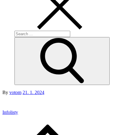
Search
for:
Posted
By
votom
21. 1. 2024
on
Infolisty
Navigace
pro