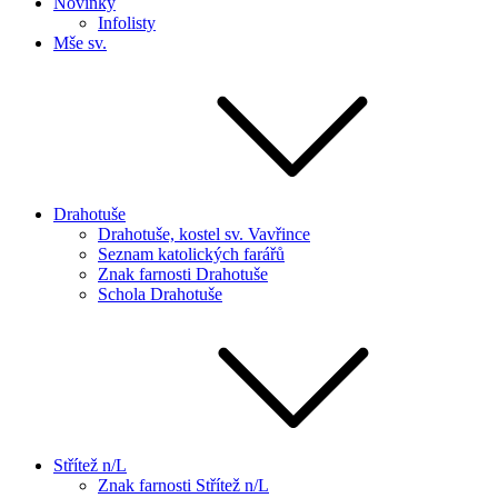
Novinky
Infolisty
Mše sv.
Drahotuše
Drahotuše, kostel sv. Vavřince
Seznam katolických farářů
Znak farnosti Drahotuše
Schola Drahotuše
Střítež n/L
Znak farnosti Střítež n/L