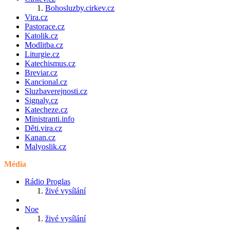
Bohosluzby.cirkev.cz
Vira.cz
Pastorace.cz
Katolik.cz
Modlitba.cz
Liturgie.cz
Katechismus.cz
Breviar.cz
Kancional.cz
Sluzbaverejnosti.cz
Signaly.cz
Katecheze.cz
Ministranti.info
Děti.vira.cz
Kanan.cz
Malyoslik.cz
Média
Rádio Proglas
živé vysílání
Noe
živé vysílání