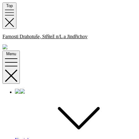
Skip
Top
to
content
Farnosti Drahotuše, Střítež n/L a Jindřichov
Menu