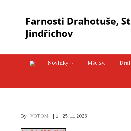
Skip
to
Farnosti Drahotuše, St
content
Jindřichov
Novinky
Mše sv.
Dra
Posted
By
VOTOM
25. 11. 2023
on