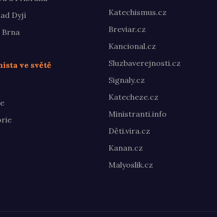
Katechismus.cz
ad Dyjí
Breviar.cz
 Brna
Kancional.cz
Sluzbaverejnosti.cz
ísta ve světě
Signaly.cz
Katecheze.cz
te
Ministranti.info
rie
Děti.vira.cz
Kanan.cz
Malyoslik.cz