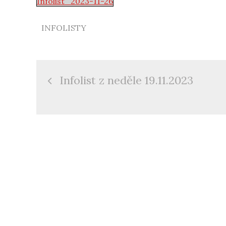
Infolist_2023-11-26
INFOLISTY
Navigace
Infolist z neděle 19.11.2023
pro
příspěvek