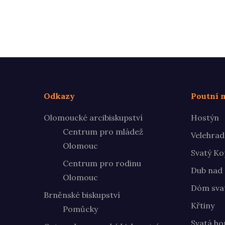
Odkazy
Poutní m
Olomoucké arcibiskupství
Hostýn
Centrum pro mládež
Velehrad
Olomouc
Svatý Ko
Centrum pro rodinu
Dub nad
Olomouc
Dóm svat
Brněnské biskupství
Křtiny
Pomůcky
Svatá ho