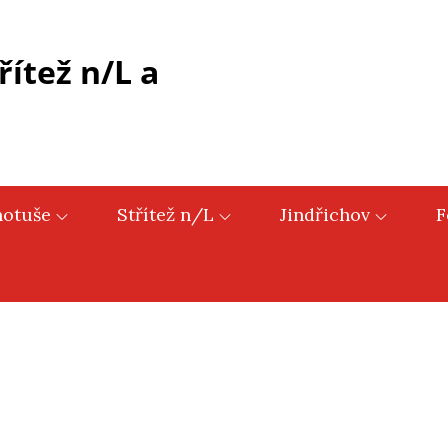
řítež n/L a
hotuše
Střítež n/L
Jindřichov
F