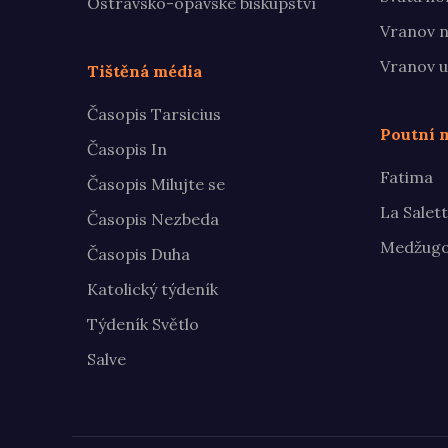
Ostravsko-opavské biskupství
Vranov n
Vranov u
Tištěná média
Časopis Tarsicius
Poutní m
Časopis In
Fatima
Časopis Milujte se
La Salet
Časopis Nezbeda
Medžugo
Časopis Duha
Katolický týdeník
Týdeník Světlo
Salve