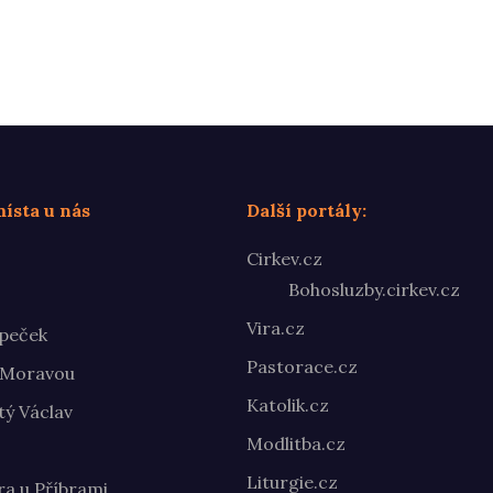
ísta u nás
Další portály:
Cirkev.cz
Bohosluzby.cirkev.cz
Vira.cz
peček
Pastorace.cz
 Moravou
Katolik.cz
ý Václav
Modlitba.cz
Liturgie.cz
ra u Příbrami