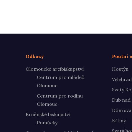
Odkazy
Poutní m
Olomoucké arcibiskupství
Hostýn
Centrum pro mládež
Velehrad
Olomouc
Svatý Ko
Centrum pro rodinu
Dub nad
Olomouc
Dóm svat
Brněnské biskupství
Křtiny
Pomůcky
Svatá ho