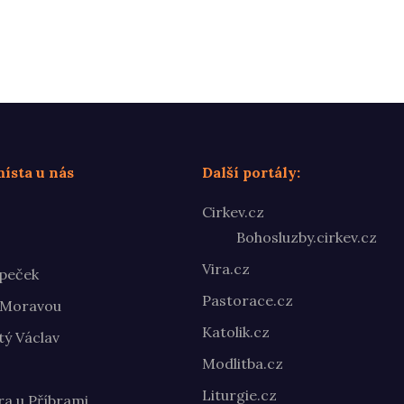
ísta u nás
Další portály:
Cirkev.cz
Bohosluzby.cirkev.cz
Vira.cz
peček
Pastorace.cz
 Moravou
Katolik.cz
ý Václav
Modlitba.cz
Liturgie.cz
ra u Příbrami