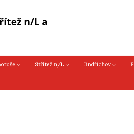
řítež n/L a
hotuše
Střítež n/L
Jindřichov
F