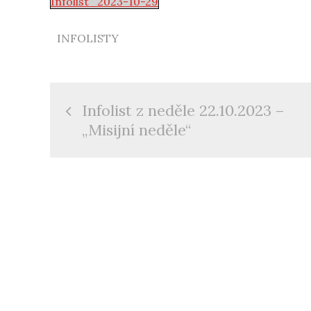
Infolist_2023-10-29
INFOLISTY
Navigace
Infolist z neděle 22.10.2023 –
pro
„Misijní neděle“
příspěvek