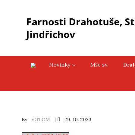
Skip
to
Farnosti Drahotuše, St
content
Jindřichov
Novinky
Mše sv.
Dra
Posted
By
VOTOM
29. 10. 2023
on