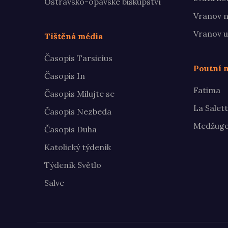
Ostravsko-opavské biskupství
Vranov n
Vranov u
Tištěná média
Časopis Tarsicius
Poutní m
Časopis In
Fatima
Časopis Milujte se
La Salet
Časopis Nezbeda
Medžugo
Časopis Duha
Katolický týdeník
Týdeník Světlo
Salve