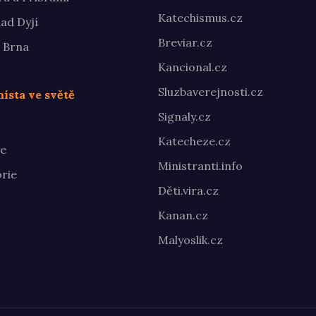
Katechismus.cz
ad Dyjí
Breviar.cz
 Brna
Kancional.cz
Sluzbaverejnosti.cz
ísta ve světě
Signaly.cz
Katecheze.cz
te
Ministranti.info
rie
Děti.vira.cz
Kanan.cz
Malyoslik.cz