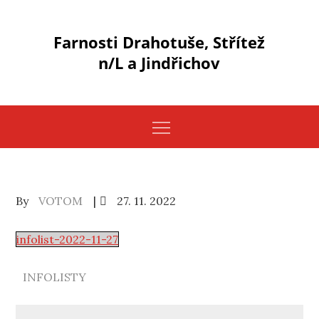
Skip
to
Farnosti Drahotuše, Střítež
content
n/L a Jindřichov
Posted
By
VOTOM
27. 11. 2022
on
infolist-2022-11-27
INFOLISTY