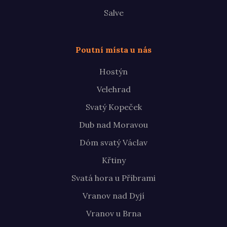
Salve
Poutní místa u nás
Hostýn
Velehrad
Svatý Kopeček
Dub nad Moravou
Dóm svatý Václav
Křtiny
Svatá hora u Příbrami
Vranov nad Dyjí
Vranov u Brna