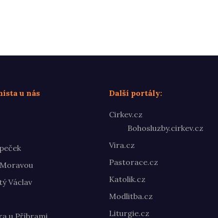
ísta u nás
Další portály:
Cirkev.cz
Bohosluzby.cirkev.cz
Vira.cz
peček
Pastorace.cz
 Moravou
Katolik.cz
ý Václav
Modlitba.cz
Liturgie.cz
ra u Příbrami