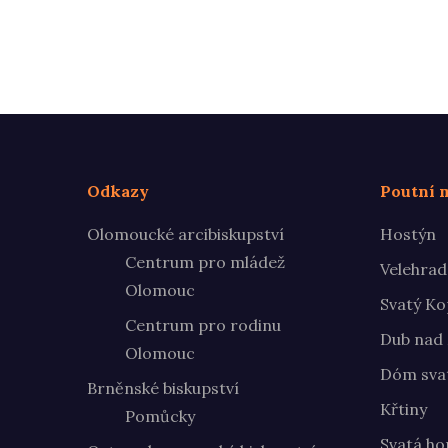
Odkazy
Poutní m
Olomoucké arcibiskupství
Hostýn
Centrum pro mládež
Velehrad
Olomouc
Svatý Ko
Centrum pro rodinu
Dub nad
Olomouc
Dóm svat
Brněnské biskupství
Křtiny
Pomůcky
Svatá ho