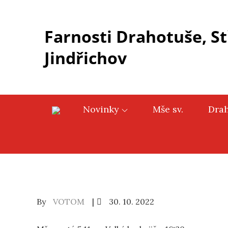
Skip
to
Farnosti Drahotuše, St
content
Jindřichov
Novinky
Mše sv.
Dra
Posted
By
VOTOM
30. 10. 2022
on