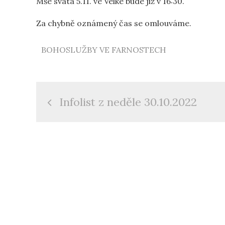
Mše svatá 5.11. ve Velké bude již v 16:30.
Za chybně oznámený čas se omlouváme.
BOHOSLUŽBY VE FARNOSTECH
Navigace
Infolist z neděle 30.10.2022
pro
příspěvek