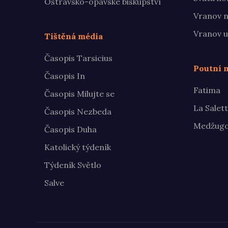
Ostravsko-opavské biskupství
Vranov n
Vranov u
Tištěná média
Časopis Tarsicius
Poutní m
Časopis In
Fatima
Časopis Milujte se
La Salet
Časopis Nezbeda
Medžugo
Časopis Duha
Katolický týdeník
Týdeník Světlo
Salve