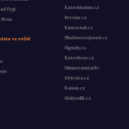
Katechismus.cz
ad Dyjí
Breviar.cz
 Brna
Kancional.cz
Sluzbaverejnosti.cz
ísta ve světě
Signaly.cz
Katecheze.cz
te
Ministranti.info
rie
Děti.vira.cz
Kanan.cz
Malyoslik.cz