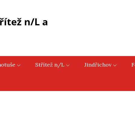
řítež n/L a
hotuše
Střítež n/L
Jindřichov
F