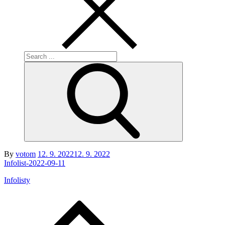
Search
for:
Posted
By
votom
12. 9. 2022
12. 9. 2022
on
Infolist-2022-09-11
Infolisty
Navigace
pro
příspěvek