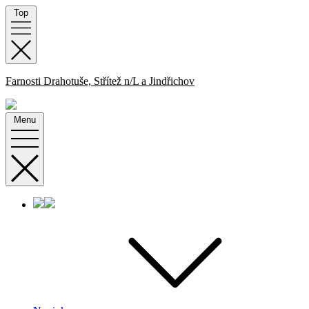
Skip
Top
to
content
Farnosti Drahotuše, Střítež n/L a Jindřichov
Menu