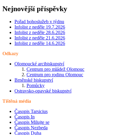
Nejnovější příspěvky
Pořad bohoslužeb v týdnu
Infolist z neděle 19.7.2026
Infolist z neděle 28.6.2026
Infolist z neděle 21.6.2026
Infolist z neděle 14.6.2026
Odkazy
Olomoucké arcibiskupství
Centrum pro mládež Olomouc
Centrum pro rodinu Olomouc
Brněnské biskupství
Pomůcky
Ostravsko-opavské biskupství
Tištěná média
Časopis Tarsicius
Časopis In
Časopis Milujte se
Časopis Nezbeda
Časopis Duha