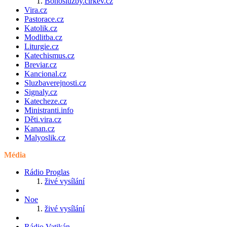
Bohosluzby.cirkev.cz
Vira.cz
Pastorace.cz
Katolik.cz
Modlitba.cz
Liturgie.cz
Katechismus.cz
Breviar.cz
Kancional.cz
Sluzbaverejnosti.cz
Signaly.cz
Katecheze.cz
Ministranti.info
Děti.vira.cz
Kanan.cz
Malyoslik.cz
Média
Rádio Proglas
živé vysílání
Noe
živé vysílání
Rádio Vatikán