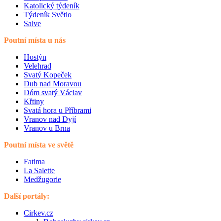
Katolický týdeník
Týdeník Světlo
Salve
Poutní místa u nás
Hostýn
Velehrad
Svatý Kopeček
Dub nad Moravou
Dóm svatý Václav
Křtiny
Svatá hora u Příbrami
Vranov nad Dyjí
Vranov u Brna
Poutní místa ve světě
Fatima
La Salette
Medžugorie
Další portály:
Cirkev.cz