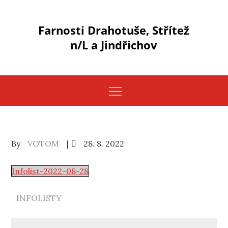
Skip
to
Farnosti Drahotuše, Střítež
content
n/L a Jindřichov
Posted
By
VOTOM
28. 8. 2022
on
Infolist-2022-08-28
INFOLISTY