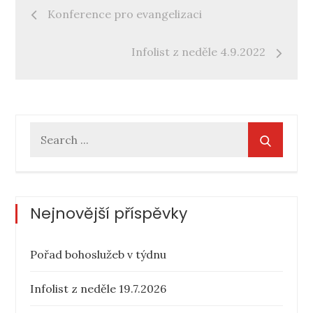
Navigace
Konference pro evangelizaci
pro
Infolist z neděle 4.9.2022
příspěvek
Search
for:
Nejnovější příspěvky
Pořad bohoslužeb v týdnu
Infolist z neděle 19.7.2026