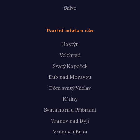
Salve
Poutní místa u nás
Hostýn
Velehrad
Svatý Kopeček
Dub nad Moravou
Dóm svatý Václav
Křtiny
Svatá hora u Příbrami
Vranov nad Dyjí
Vranov u Brna