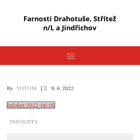
Skip
to
Farnosti Drahotuše, Střítež
content
n/L a Jindřichov
Posted
By
VOTOM
9. 6. 2022
on
Infolist-2022-06-05
INFOLISTY