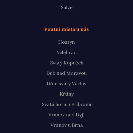
Salve
Poutní místa u nás
Hostýn
Velehrad
Svatý Kopeček
Dub nad Moravou
Dóm svatý Václav
Křtiny
Svatá hora u Příbrami
Vranov nad Dyjí
Vranov u Brna