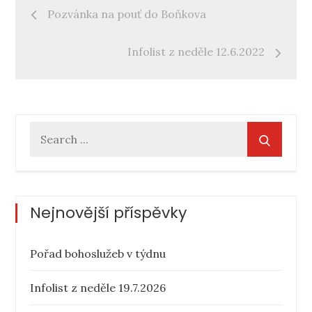
Navigace
Pozvánka na pouť do Boňkova
pro
Infolist z neděle 12.6.2022
příspěvek
Search
for:
Nejnovější příspěvky
Pořad bohoslužeb v týdnu
Infolist z neděle 19.7.2026