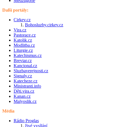
Medžugorie
Další portály:
Cirkev.cz
Bohosluzby.cirkev.cz
Vira.cz
Pastorace.cz
Katolik.cz
Modlitba.cz
Liturgie.cz
Katechismus.cz
Breviar.cz
Kancional.cz
Sluzbaverejnosti.cz
Signaly.cz
Katecheze.cz
Ministranti.info
Děti.vira.cz
Kanan.cz
Malyoslik.cz
Média
Rádio Proglas
živé vysílání