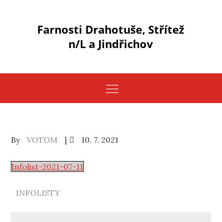
Skip
to
Farnosti Drahotuše, Střítež
content
n/L a Jindřichov
Posted
By
VOTOM
10. 7. 2021
on
Infolist-2021-07-11
INFOLISTY