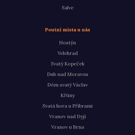
Salve
Poutní místa u nás
Hostýn
Velehrad
Svatý Kopeček
Dub nad Moravou
Dóm svatý Václav
Křtiny
Svatá hora u Příbrami
Vranov nad Dyjí
Vranov u Brna