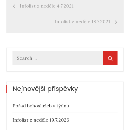
Navigace
Infolist z neděle 4.7.2021
pro
Infolist z neděle 18.7.2021
příspěvek
Search
for:
Nejnovější příspěvky
Pořad bohoslužeb v týdnu
Infolist z neděle 19.7.2026