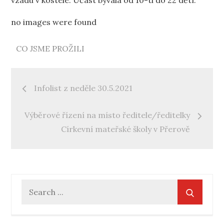
vzadu v kostele. Účast bývala od 10-ti do 22 dětí.
no images were found
CO JSME PROŽILI
Navigace
Infolist z neděle 30.5.2021
pro
Výběrové řízení na místo ředitele/ředitelky
příspěvek
Církevní mateřské školy v Přerově
Search
for: