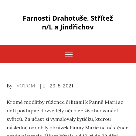
Skip
to
Farnosti Drahotuše, Střítež
content
n/L a Jindřichov
Posted
By
VOTOM
29. 5. 2021
on
Kromě modlitby růžence či litanií k Panně Marii se
děti postupně dozvěděly něco ze života dvanácti
světců. Za účast si vymalovaly kytičku, kterou
následně ozdobily obrázek Panny Marie na nástěnce