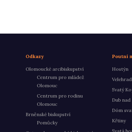
Odkazy
Poutní m
Olomoucké arcibiskupství
Hostýn
Centrum pro mládež
Velehrad
Olomouc
Svatý Ko
Centrum pro rodinu
Dub nad
Olomouc
Dóm svat
Brněnské biskupství
Křtiny
Pomůcky
Svatá ho