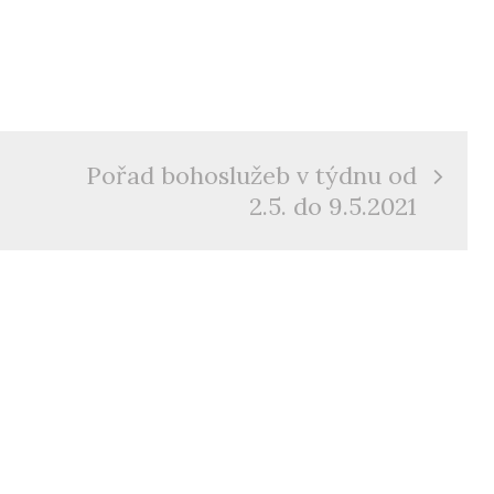
Pořad bohoslužeb v týdnu od
2.5. do 9.5.2021