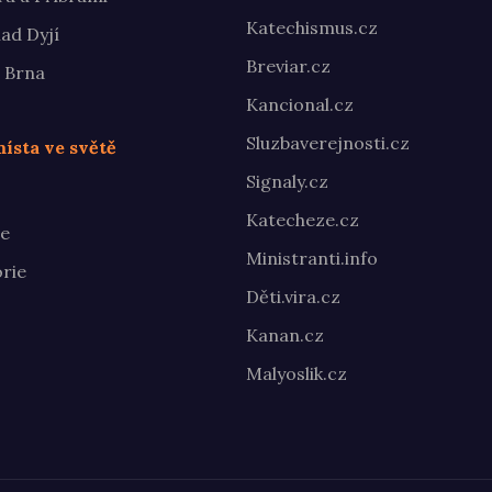
Katechismus.cz
ad Dyjí
Breviar.cz
 Brna
Kancional.cz
Sluzbaverejnosti.cz
ísta ve světě
Signaly.cz
Katecheze.cz
te
Ministranti.info
rie
Děti.vira.cz
Kanan.cz
Malyoslik.cz