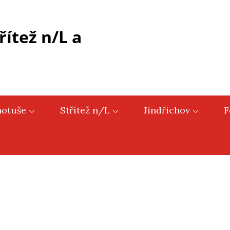
řítež n/L a
hotuše
Střítež n/L
Jindřichov
F