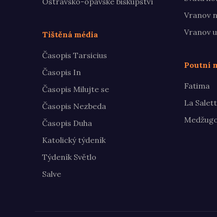
Ostravsko-opavské biskupství
Vranov n
Vranov u
Tištěná média
Časopis Tarsicius
Poutní m
Časopis In
Fatima
Časopis Milujte se
La Salet
Časopis Nezbeda
Medžugo
Časopis Duha
Katolický týdeník
Týdeník Světlo
Salve