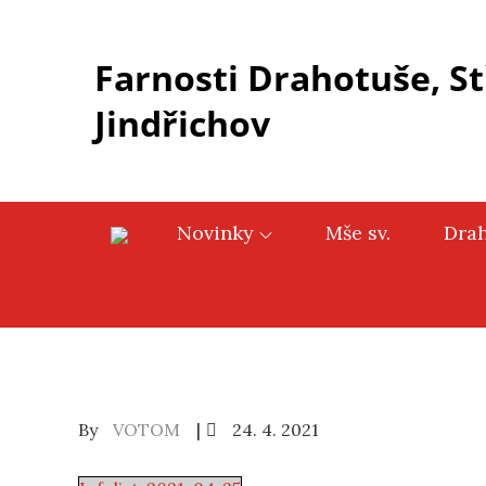
Skip
to
Farnosti Drahotuše, St
content
Jindřichov
Novinky
Mše sv.
Dra
Posted
By
VOTOM
24. 4. 2021
on