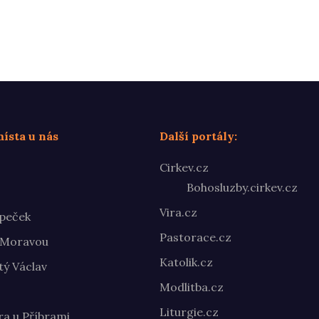
ísta u nás
Další portály:
Cirkev.cz
Bohosluzby.cirkev.cz
Vira.cz
peček
Pastorace.cz
 Moravou
Katolik.cz
ý Václav
Modlitba.cz
Liturgie.cz
ra u Příbrami