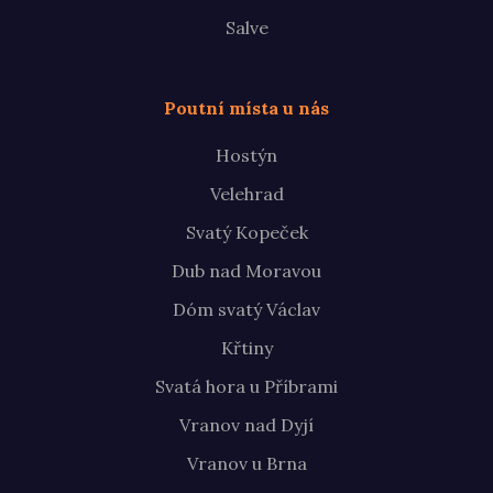
Salve
Poutní místa u nás
Hostýn
Velehrad
Svatý Kopeček
Dub nad Moravou
Dóm svatý Václav
Křtiny
Svatá hora u Příbrami
Vranov nad Dyjí
Vranov u Brna