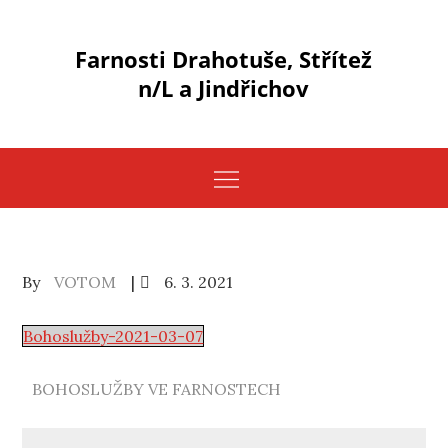
Skip
to
Farnosti Drahotuše, Střítež
content
n/L a Jindřichov
Posted
By
VOTOM
6. 3. 2021
on
Bohoslužby-2021-03-07
BOHOSLUŽBY VE FARNOSTECH