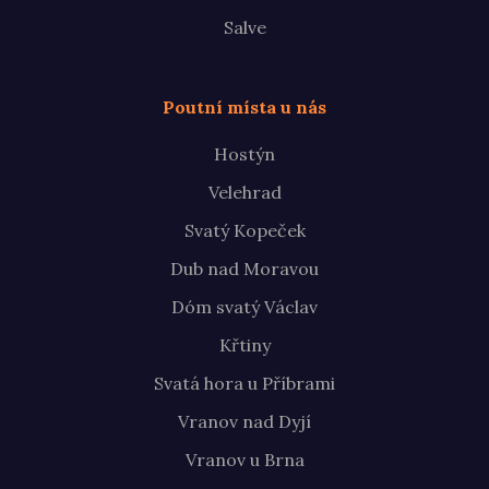
Salve
Poutní místa u nás
Hostýn
Velehrad
Svatý Kopeček
Dub nad Moravou
Dóm svatý Václav
Křtiny
Svatá hora u Příbrami
Vranov nad Dyjí
Vranov u Brna