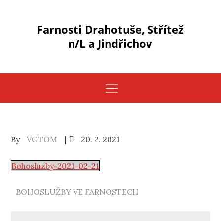
Skip
to
Farnosti Drahotuše, Střítež
content
n/L a Jindřichov
Posted
By
VOTOM
20. 2. 2021
on
Bohosluzby-2021-02-21
BOHOSLUŽBY VE FARNOSTECH