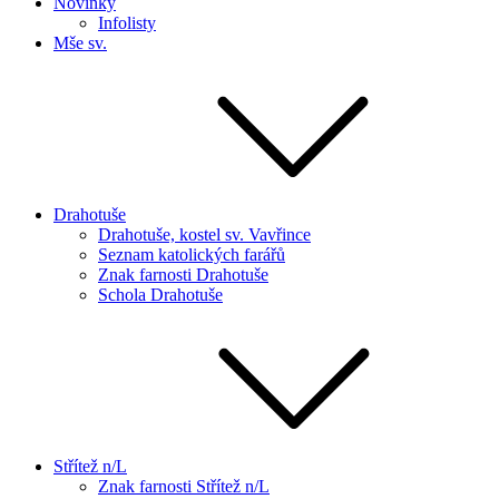
Novinky
Infolisty
Mše sv.
Drahotuše
Drahotuše, kostel sv. Vavřince
Seznam katolických farářů
Znak farnosti Drahotuše
Schola Drahotuše
Střítež n/L
Znak farnosti Střítež n/L