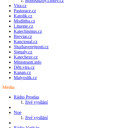
Bohosluzby.cirkev.cz
Vira.cz
Pastorace.cz
Katolik.cz
Modlitba.cz
Liturgie.cz
Katechismus.cz
Breviar.cz
Kancional.cz
Sluzbaverejnosti.cz
Signaly.cz
Katecheze.cz
Ministranti.info
Děti.vira.cz
Kanan.cz
Malyoslik.cz
Média
Rádio Proglas
živé vysílání
Noe
živé vysílání
Rádio Vatikán