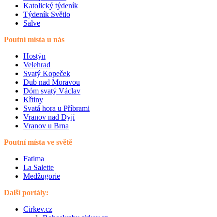
Katolický týdeník
Týdeník Světlo
Salve
Poutní místa u nás
Hostýn
Velehrad
Svatý Kopeček
Dub nad Moravou
Dóm svatý Václav
Křtiny
Svatá hora u Příbrami
Vranov nad Dyjí
Vranov u Brna
Poutní místa ve světě
Fatima
La Salette
Medžugorie
Další portály:
Cirkev.cz