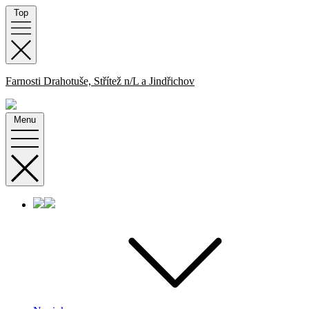
Skip
Top
to
content
Farnosti Drahotuše, Střítež n/L a Jindřichov
Menu