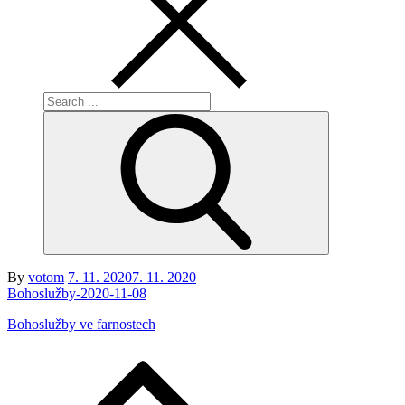
Search
for:
Posted
By
votom
7. 11. 2020
7. 11. 2020
on
Bohoslužby-2020-11-08
Bohoslužby ve farnostech
Navigace
pro
příspěvek