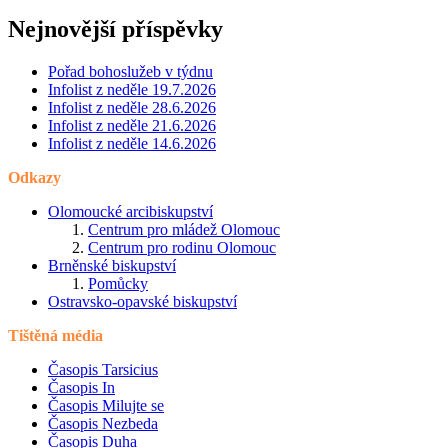
Nejnovější příspěvky
Pořad bohoslužeb v týdnu
Infolist z neděle 19.7.2026
Infolist z neděle 28.6.2026
Infolist z neděle 21.6.2026
Infolist z neděle 14.6.2026
Odkazy
Olomoucké arcibiskupství
Centrum pro mládež Olomouc
Centrum pro rodinu Olomouc
Brněnské biskupství
Pomůcky
Ostravsko-opavské biskupství
Tištěná média
Časopis Tarsicius
Časopis In
Časopis Milujte se
Časopis Nezbeda
Časopis Duha