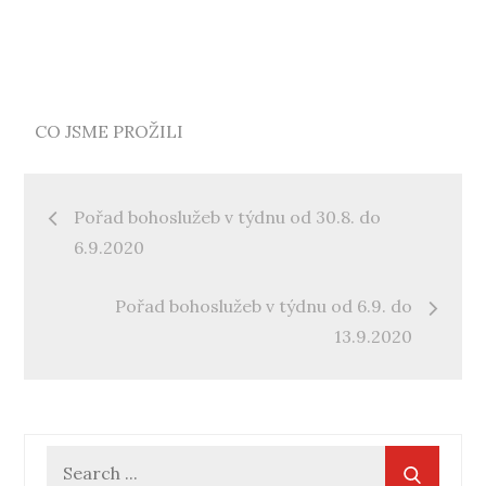
CO JSME PROŽILI
Navigace
Pořad bohoslužeb v týdnu od 30.8. do
pro
6.9.2020
příspěvek
Pořad bohoslužeb v týdnu od 6.9. do
13.9.2020
Search