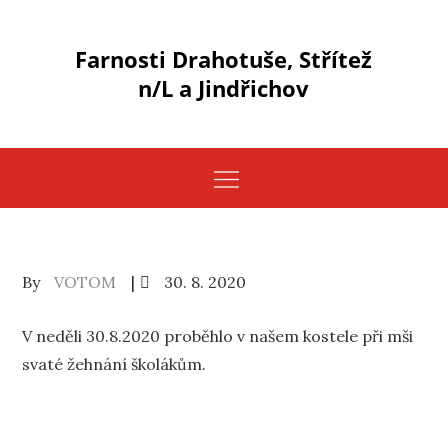
Skip
to
Farnosti Drahotuše, Střítež
content
n/L a Jindřichov
Posted
By
VOTOM
30. 8. 2020
on
V neděli 30.8.2020 proběhlo v našem kostele při mši
svaté žehnání školákům.