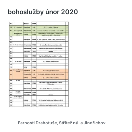
bohoslužby únor 2020
Farnosti Drahotuše, Střítež n/L a Jindřichov